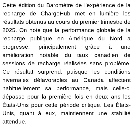
Cette édition du Baromètre de l’expérience de la
Des échecs en légère baisse ou stables selon le mois observé
recharge de ChargeHub met en lumière les
résultats obtenus au cours du premier trimestre de
Portrait de l’expérience de la recharge publique aux États-Unis (T1
2025. On note que la performance globale de la
2025)
recharge publique en Amérique du Nord a
progressé, principalement grâce à une
Principales observations pour l’expérience de recharge aux États-Unis
amélioration notable du taux canadien de
sessions de recharge réalisées sans problème.
Une stabilité conforme aux attentes pour les recharges sans problème
Ce résultat surprend, puisque les conditions
hivernales défavorables au Canada affectent
Une polarisation des expériences similaire à la tendance nord-
habituellement sa performance, mais celle-ci
américaine
dépasse pour la première fois en deux ans les
États-Unis pour cette période critique. Les États-
Une variation modérée du taux d’échec
Unis, quant à eux, maintiennent une stabilité
attendue.
Portrait de l’expérience de recharge au Canada (T1 2025)