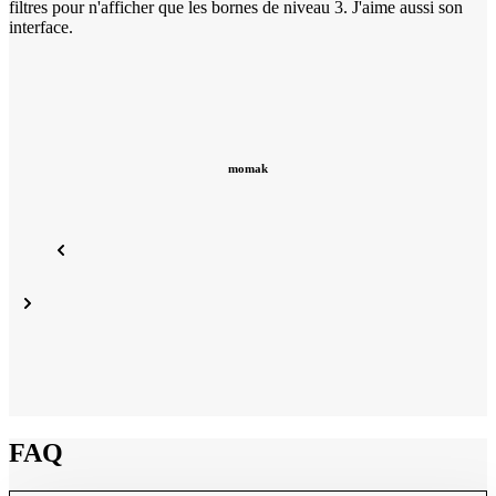
filtres pour n'afficher que les bornes de niveau 3. J'aime aussi son
p
interface.
E
momak
FAQ