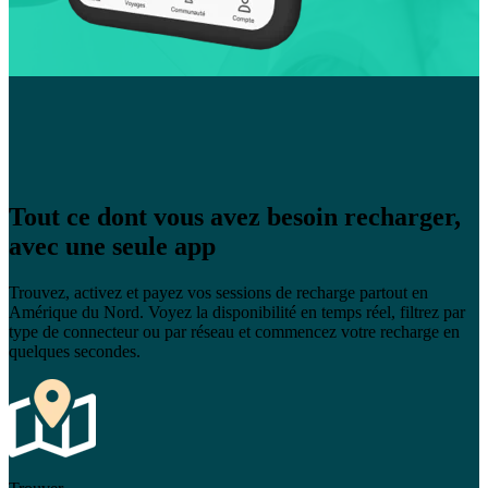
Tout ce dont vous avez besoin recharger,
avec une seule app
Trouvez, activez et payez vos sessions de recharge partout en
Amérique du Nord. Voyez la disponibilité en temps réel, filtrez par
type de connecteur ou par réseau et commencez votre recharge en
quelques secondes.