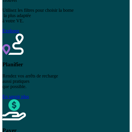
Trouver
Utilisez les filtres pour choisir la borne
la plus adaptée
à votre VE.
Explorez
Planifier
Rendez vos arrêts de recharge
aussi pratiques
que possible.
En savoir plus
Payer