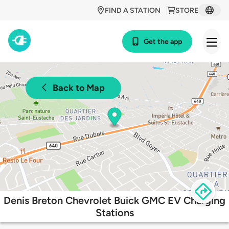
FIND A STATION
STORE
Get the app
Back to Map
Denis Breton Chevrolet Buick GMC EV Charging
Stations