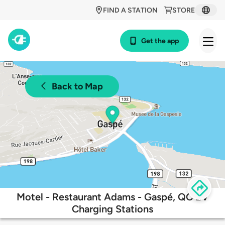
FIND A STATION
STORE
Get the app
Back to Map
Motel - Restaurant Adams - Gaspé, QC EV
Charging Stations