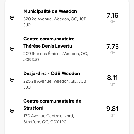
Municipalité de Weedon
7.16
520 2e Avenue, Weedon, QC, J0B
KM
3J0
Centre communautaire
7.73
Thérèse Denis Lavertu
KM
209 Rue des Érables, Weedon, QC,
J0B 3J0
Desjardins - CdS Weedon
8.11
225 2e Avenue, Weedon, QC, J0B
KM
3J0
Centre communautaire de
9.81
Stratford
KM
170 Avenue Centrale Nord,
Stratford, QC, G0Y 1P0