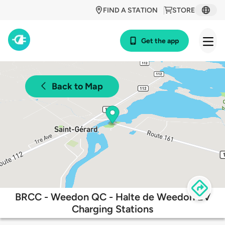
FIND A STATION
STORE
Get the app
Back to Map
BRCC - Weedon QC - Halte de Weedon EV
Charging Stations