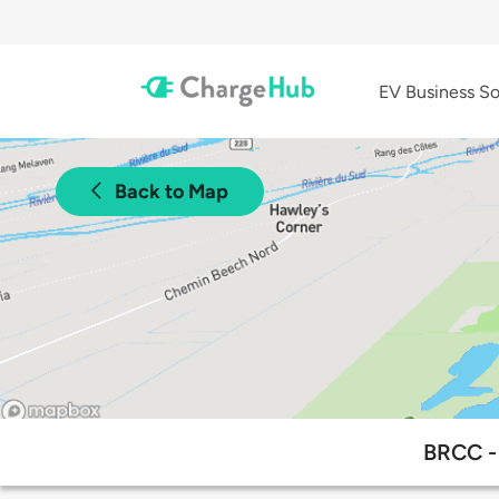
EV Business So
Back to Map
BRCC - 