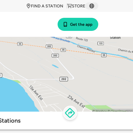
FIND A STATION
STORE
Get the app
Stations