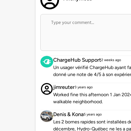
ChargeHub Support
2 weeks ago
Un usager vérifié ChargeHub ayant f
donné une note de 4/5 à son expérie
jimreuter
3 years ago
Worked fine this afternoon 1 Jan 20
walkable neighborhood.
Denis & Kona
5 years ago
Les 2 bornes rapides sont installées 
décembre, Hydro-Québec ne les a pas