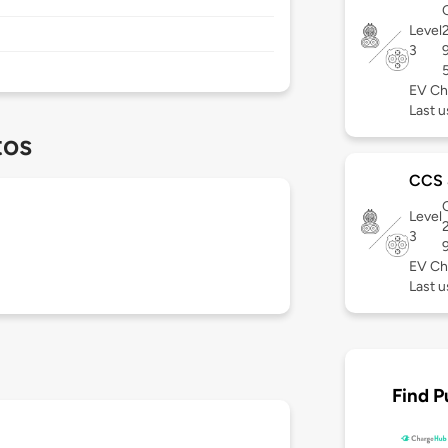
C
Level
3
EV Ch
Last u
tos
CCS
C
Level
3
EV Ch
Last u
Find P