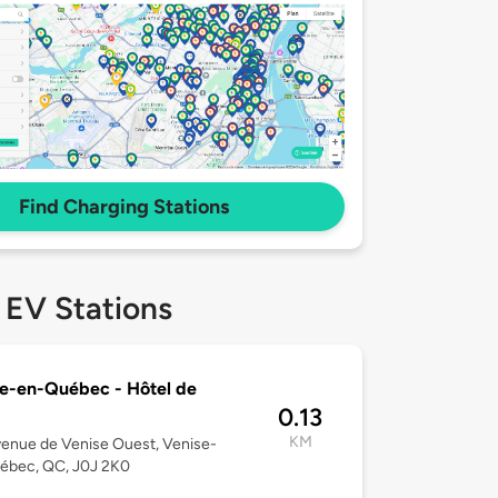
Find Charging Stations
 EV Stations
e-en-Québec - Hôtel de
0.13
KM
enue de Venise Ouest, Venise-
ébec, QC, J0J 2K0