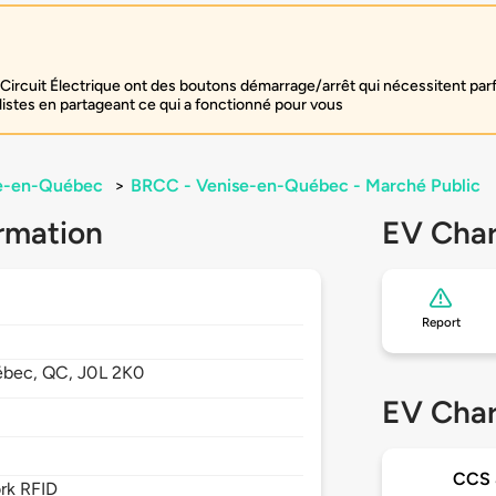
Circuit Électrique ont des boutons démarrage/arrêt qui nécessitent par
listes en partageant ce qui a fonctionné pour vous
e-en-Québec
>
BRCC - Venise-en-Québec - Marché Public
rmation
EV Char
Report
ébec,
QC,
J0L 2K0
EV Char
CCS
rk RFID