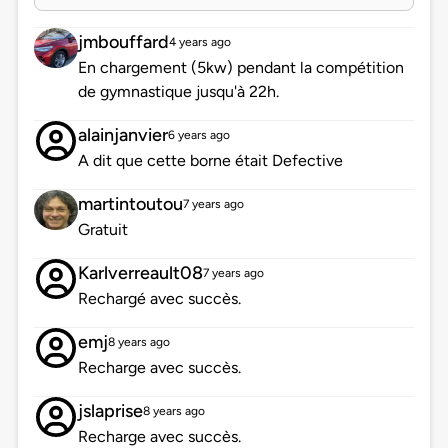
jmbouffard
4 years ago
En chargement (5kw) pendant la compétition
de gymnastique jusqu'à 22h.
alainjanvier
6 years ago
A dit que cette borne était Defective
martintoutou
7 years ago
Gratuit
Karlverreault08
7 years ago
Rechargé avec succès.
emj
8 years ago
Recharge avec succès.
jslaprise
8 years ago
Recharge avec succès.