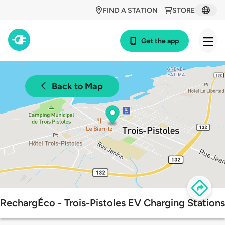
FIND A STATION
STORE
Get the app
Back to Map
RechargÉco - Trois-Pistoles EV Charging Stations