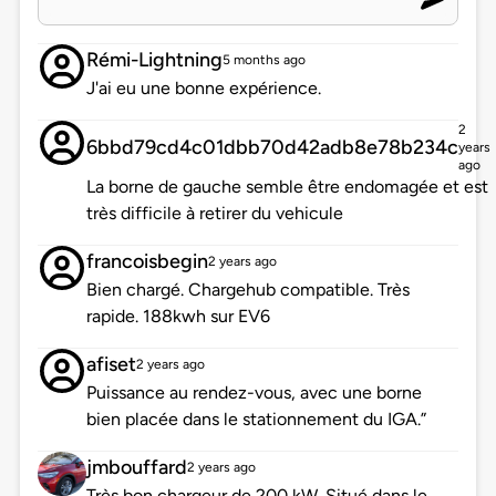
Rémi-Lightning
5 months ago
J'ai eu une bonne expérience.
2
6bbd79cd4c01dbb70d42adb8e78b234c
years
ago
La borne de gauche semble être endomagée et est
très difficile à retirer du vehicule
francoisbegin
2 years ago
Bien chargé. Chargehub compatible. Très
rapide. 188kwh sur EV6
afiset
2 years ago
Puissance au rendez-vous, avec une borne
bien placée dans le stationnement du IGA.”
jmbouffard
2 years ago
Très bon chargeur de 200 kW. Situé dans le