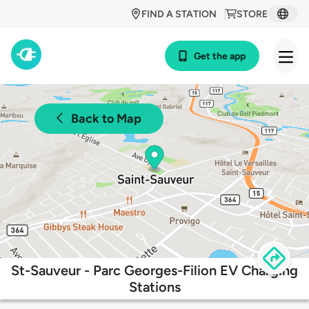
FIND A STATION
STORE
Get the app
Back to Map
St-Sauveur - Parc Georges-Filion EV Charging
Stations