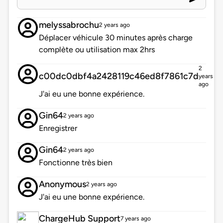
melyssabrochu
2 years ago
Déplacer véhicule 30 minutes après charge
complète ou utilisation max 2hrs
2
c00dc0dbf4a2428119c46ed8f7861c7d
years
ago
J'ai eu une bonne expérience.
Gin64
2 years ago
Enregistrer
Gin64
2 years ago
Fonctionne très bien
Anonymous
2 years ago
J'ai eu une bonne expérience.
ChargeHub Support
7 years ago