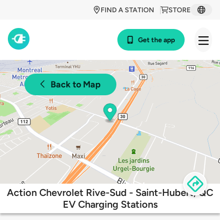
FIND A STATION
STORE
Get the app
Back to Map
Action Chevrolet Rive-Sud - Saint-Hubert, QC
EV Charging Stations