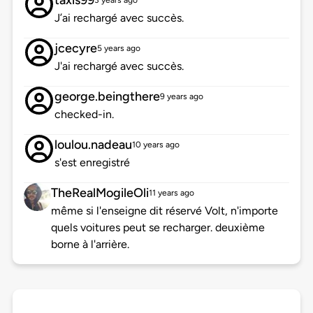
taxis99
3 years ago
J’ai rechargé avec succès.
jcecyre
5 years ago
J'ai rechargé avec succès.
george.beingthere
9 years ago
checked-in.
loulou.nadeau
10 years ago
s'est enregistré
TheRealMogileOli
11 years ago
même si l'enseigne dit réservé Volt, n'importe
quels voitures peut se recharger. deuxième
borne à l'arrière.