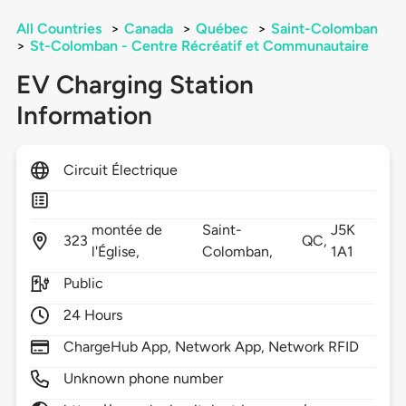
All Countries
>
Canada
>
Québec
>
Saint-Colomban
>
St-Colomban - Centre Récréatif et Communautaire
EV Charging Station
Information
Circuit Électrique
montée de
Saint-
J5K
323
QC,
l'Église,
Colomban,
1A1
Public
24 Hours
ChargeHub App, Network App, Network RFID
Unknown phone number