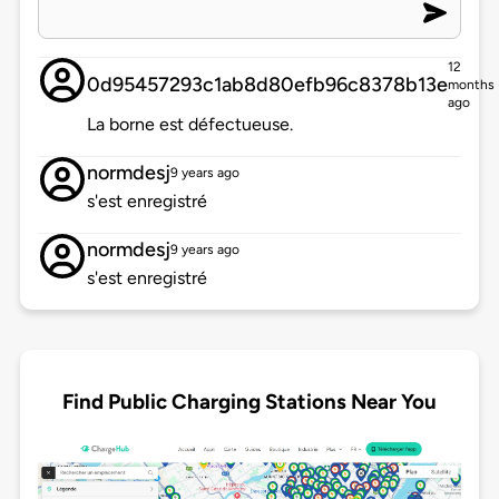
12
0d95457293c1ab8d80efb96c8378b13e
months
ago
La borne est défectueuse.
normdesj
9 years ago
s'est enregistré
normdesj
9 years ago
s'est enregistré
Find Public Charging Stations Near You