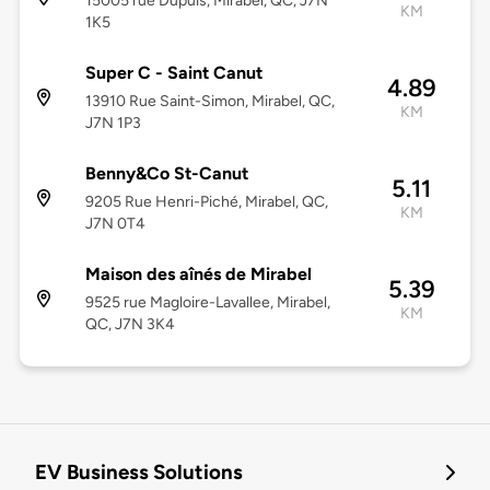
15005 rue Dupuis, Mirabel, QC, J7N
KM
1K5
Super C - Saint Canut
4.89
13910 Rue Saint-Simon, Mirabel, QC,
KM
J7N 1P3
Benny&Co St-Canut
5.11
9205 Rue Henri-Piché, Mirabel, QC,
KM
J7N 0T4
Maison des aînés de Mirabel
5.39
9525 rue Magloire-Lavallee, Mirabel,
KM
QC, J7N 3K4
EV Business Solutions