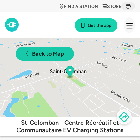
FIND A STATION
STORE
Get the app
Back to Map
St-Colomban - Centre Récréatif et
Communautaire EV Charging Stations