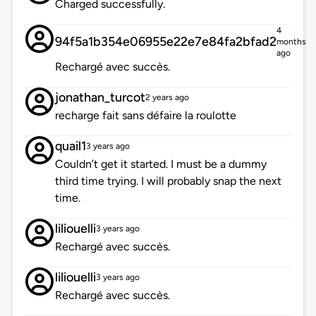
Charged successfully.
4
94f5a1b354e06955e22e7e84fa2bfad2
months
ago
Rechargé avec succès.
jonathan_turcot
2 years ago
recharge fait sans défaire la roulotte
quail1
3 years ago
Couldn’t get it started. I must be a dummy
third time trying. I will probably snap the next
time.
liliouelli
3 years ago
Rechargé avec succès.
liliouelli
3 years ago
Rechargé avec succès.