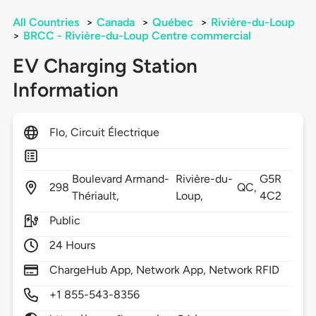
All Countries
>
Canada
>
Québec
>
Rivière-du-Loup
>
BRCC - Rivière-du-Loup Centre commercial
EV Charging Station
Information
Flo, Circuit Électrique
Boulevard Armand-
Rivière-du-
G5R
298
QC,
Thériault,
Loup,
4C2
Public
24 Hours
ChargeHub App, Network App, Network RFID
+1 855-543-8356