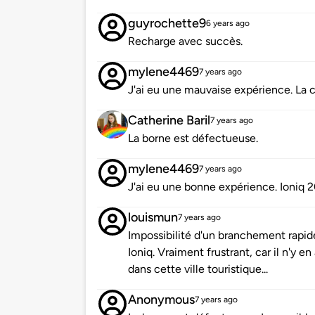
guyrochette9
6 years ago
Recharge avec succès.
mylene4469
7 years ago
J'ai eu une mauvaise expérience. La 
Catherine Baril
7 years ago
La borne est défectueuse.
mylene4469
7 years ago
J'ai eu une bonne expérience. Ioniq 2
louismun
7 years ago
Impossibilité d'un branchement rapi
Ioniq. Vraiment frustrant, car il n'y 
dans cette ville touristique...
Anonymous
7 years ago