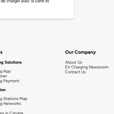
de charger avec la carte et
rs
Our Company
g Solutions
About Us
EV Charging Newsroom
ng App
Contact Us
nner
ng Payment
tion
g Stations Map
ng Networks
ies in Canada