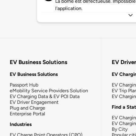
La borne est défectueuse. Impossible 
l'application.
EV Business Solutions
EV Drive
EV Business Solutions
EV Chargin
Passport Hub
EV Chargi
eMobility Service Providers Solution
EV Trip Pla
EV Charging Data & EV POI Data
EV Chargi
EV Driver Engagement
Find a Sta
Plug and Charge
Enterprise Portal
EV Chargin
EV Chargi
Industries
By City
EV Charge Point Operators (CPO)
Popular cit