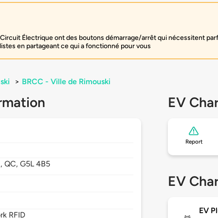
Circuit Électrique ont des boutons démarrage/arrêt qui nécessitent par
listes en partageant ce qui a fonctionné pour vous
ski
>
BRCC - Ville de Rimouski
rmation
EV Char
Report
i,
QC,
G5L 4B5
EV Char
EV Pl
rk RFID