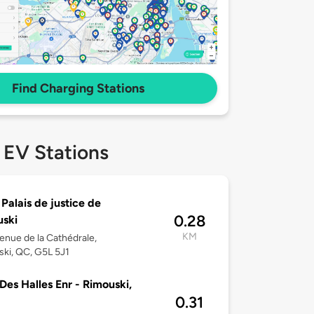
Find Charging Stations
 EV Stations
 Palais de justice de
0.28
ski
KM
enue de la Cathédrale,
ki, QC, G5L 5J1
Des Halles Enr - Rimouski,
0.31