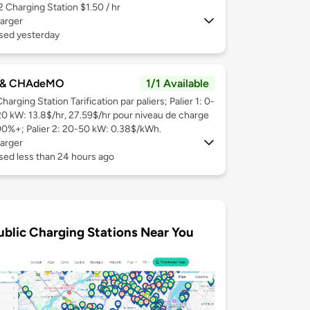
 2
Charging Station $1.50 / hr
arger
used yesterday
 & CHAdeMO
1/1 Available
harging Station Tarification par paliers; Palier 1: 0-
20 kW: 13.8$/hr, 27.59$/hr pour niveau de charge
90%+; Palier 2: 20-50 kW: 0.38$/kWh.
arger
sed less than 24 hours ago
ublic Charging Stations Near You