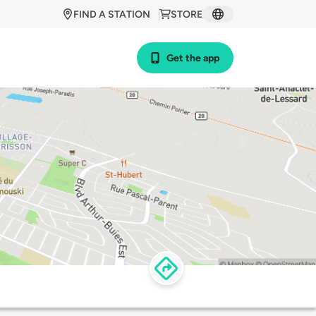
FIND A STATION
STORE
Get the app