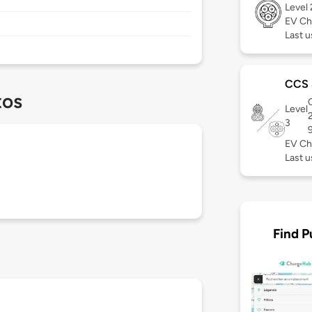
Level
EV Ch
Last 
CCS
tos
C
Level
3
EV Ch
Last u
Find P