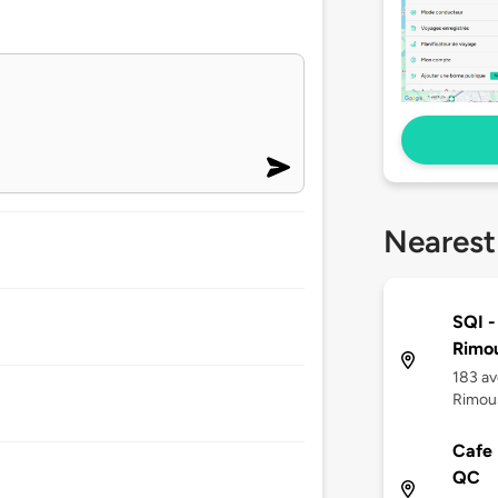
Nearest
SQI -
Rimou
183 av
Rimous
Cafe 
QC