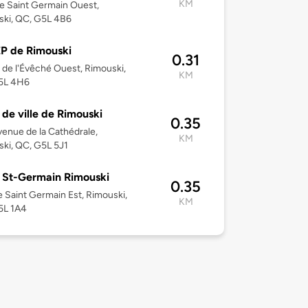
KM
e Saint Germain Ouest,
ski, QC, G5L 4B6
P de Rimouski
0.31
 de l'Évêché Ouest, Rimouski,
KM
5L 4H6
 de ville de Rimouski
0.35
enue de la Cathédrale,
KM
ki, QC, G5L 5J1
 St-Germain Rimouski
0.35
 Saint Germain Est, Rimouski,
KM
5L 1A4