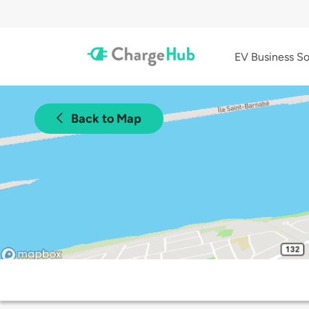
EV Business So
Back to Map