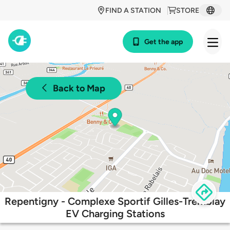
FIND A STATION
STORE
Get the app
Back to Map
Repentigny - Complexe Sportif Gilles-Tremblay
EV Charging Stations