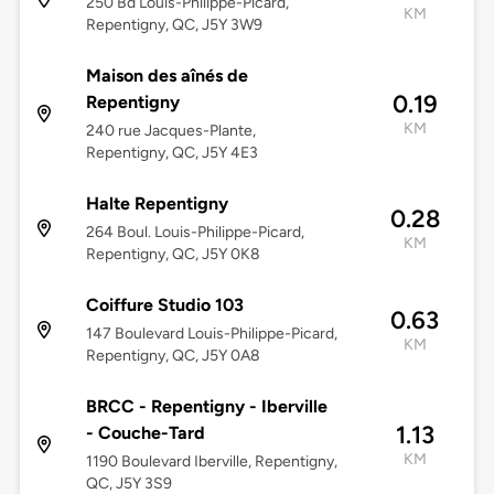
250 Bd Louis-Philippe-Picard,
KM
Repentigny, QC, J5Y 3W9
Maison des aînés de
0.19
Repentigny
KM
240 rue Jacques-Plante,
Repentigny, QC, J5Y 4E3
Halte Repentigny
0.28
264 Boul. Louis-Philippe-Picard,
KM
Repentigny, QC, J5Y 0K8
Coiffure Studio 103
0.63
147 Boulevard Louis-Philippe-Picard,
KM
Repentigny, QC, J5Y 0A8
BRCC - Repentigny - Iberville
1.13
- Couche-Tard
KM
1190 Boulevard Iberville, Repentigny,
QC, J5Y 3S9