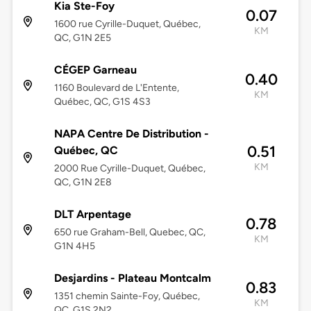
Kia Ste-Foy
0.07
1600 rue Cyrille-Duquet, Québec,
KM
QC, G1N 2E5
CÉGEP Garneau
0.40
1160 Boulevard de L'Entente,
KM
Québec, QC, G1S 4S3
NAPA Centre De Distribution -
0.51
Québec, QC
KM
2000 Rue Cyrille-Duquet, Québec,
QC, G1N 2E8
DLT Arpentage
0.78
650 rue Graham-Bell, Quebec, QC,
KM
G1N 4H5
Desjardins - Plateau Montcalm
0.83
1351 chemin Sainte-Foy, Québec,
KM
QC, G1S 2N2