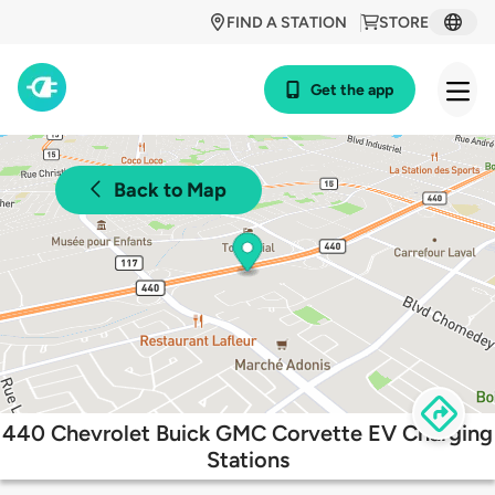
FIND A STATION
STORE
Get the app
Back to Map
440 Chevrolet Buick GMC Corvette EV Charging
Stations