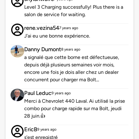
Level 3 Charging successfully! Plus there is a
salon de service for waiting.
rene.vezina54
7 years ago
J'ai eu une bonne expérience.
Danny Dumont
8 years ago
a signalé que cette borne est défectueuse,
depuis déjà plusieurs semaines voir mois,
encore une fois je dois aller chez un dealer
concurrent pour charger ma Bolt...
Paul Leduc
9 years ago
Merci à Chevrolet 440 Laval. Ai utilisé la prise
combo pour charge rapide sur ma Bolt, jeudi
28 juin.👍
EricB
9 years ago
s'est enregistré