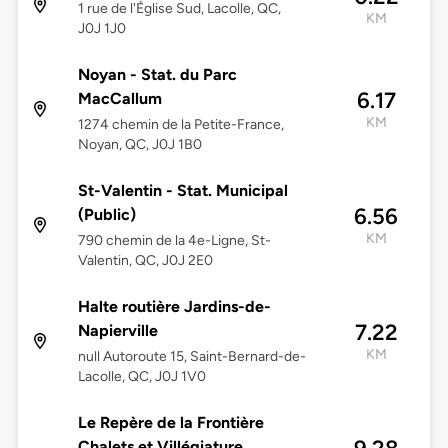
1 rue de l'Église Sud, Lacolle, QC,
KM
J0J 1J0
Noyan - Stat. du Parc
6.17
MacCallum
KM
1274 chemin de la Petite-France,
Noyan, QC, J0J 1B0
St-Valentin - Stat. Municipal
6.56
(Public)
KM
790 chemin de la 4e-Ligne, St-
Valentin, QC, J0J 2E0
Halte routière Jardins-de-
7.22
Napierville
KM
null Autoroute 15, Saint-Bernard-de-
Lacolle, QC, J0J 1V0
Le Repère de la Frontière
Chalets et Villégiature