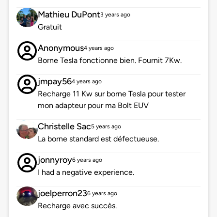
Mathieu DuPont
3 years ago
Gratuit
Anonymous
4 years ago
Borne Tesla fonctionne bien. Fournit 7Kw.
jmpay56
4 years ago
Recharge 11 Kw sur borne Tesla pour tester
mon adapteur pour ma Bolt EUV
Christelle Sac
5 years ago
La borne standard est défectueuse.
jonnyroy
6 years ago
I had a negative experience.
joelperron23
6 years ago
Recharge avec succès.