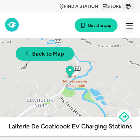
FIND A STATION
STORE
Get the app
Back to Map
Laiterie De Coaticook EV Charging Stations