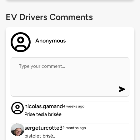
EV Drivers Comments
Anonymous
nicolas.gamand
4 weeks ago
Prise tesla brisée
sergeturcotte3
2 months ago
pistolet brisé..