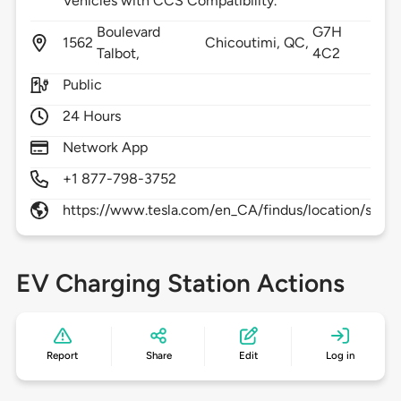
Vehicles with CCS Compatibility.
Boulevard
G7H
1562
Chicoutimi,
QC,
Talbot,
4C2
Public
24 Hours
Network App
+1 877-798-3752
https://www.tesla.com/en_CA/findus/location/super
EV Charging Station Actions
Report
Share
Edit
Log in