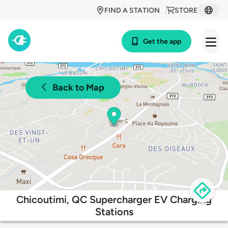
FIND A STATION
STORE
Get the app
Back to Map
Chicoutimi, QC Supercharger EV Charging
Stations