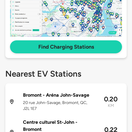
Find Charging Stations
Nearest EV Stations
Bromont - Aréna John-Savage
0.20
20 rue John-Savage, Bromont, QC,
KM
J2L 1E7
Centre culturel St-John -
0.22
Bromont