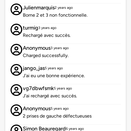
Julienmarquis
2 years ago
Borne 2 et 3 non fonctionnelle.
turmig
3 years ago
Rechargé avec succès.
Anonymous
3 years ago
Charged successfully.
jango_jas
5 years ago
J'ai eu une bonne expérience.
vg7dbwfsmk
5 years ago
J'ai rechargé avec succès.
Anonymous
5 years ago
2 prises de gauche défectueuses
Simon Beauregard
6 years ago