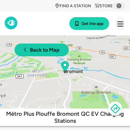
FIND A STATION
STORE
Get the app
Back to Map
Métro Plus Plouffe Bromont QC EV Charging
Stations