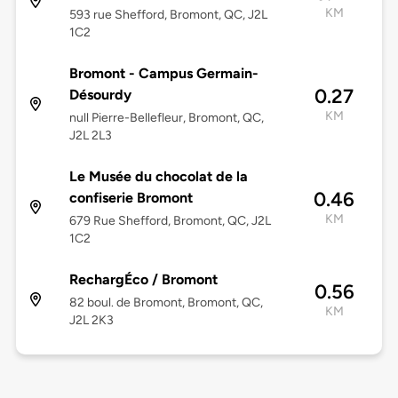
KM
593 rue Shefford, Bromont, QC, J2L
1C2
Bromont - Campus Germain-
0.27
Désourdy
KM
null Pierre-Bellefleur, Bromont, QC,
J2L 2L3
Le Musée du chocolat de la
0.46
confiserie Bromont
KM
679 Rue Shefford, Bromont, QC, J2L
1C2
RechargÉco / Bromont
0.56
82 boul. de Bromont, Bromont, QC,
KM
J2L 2K3