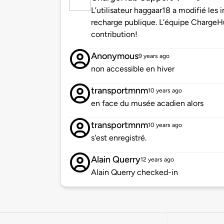
L’utilisateur haggaar18 a modifié le
recharge publique. L’équipe ChargeH
contribution!
Anonymous
9 years ago
non accessible en hiver
transportmnm
10 years ago
en face du musée acadien alors
transportmnm
10 years ago
s'est enregistré.
Alain Querry
12 years ago
Alain Querry checked-in