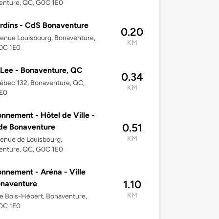
enture, QC, G0C 1E0
rdins - CdS Bonaventure
0.20
enue Louisbourg, Bonaventure,
KM
0C 1E0
 Lee - Bonaventure, QC
0.34
ébec 132, Bonaventure, QC,
KM
E0
onnement - Hôtel de Ville -
0.51
 de Bonaventure
KM
enue de Louisbourg,
enture, QC, G0C 1E0
onnement - Aréna - Ville
1.10
onaventure
KM
e Bois-Hébert, Bonaventure,
0C 1E0