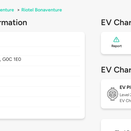
enture
>
Riotel Bonaventure
rmation
EV Char
Report
,
G0C 1E0
EV Char
EV Pl
Level
EV Ch