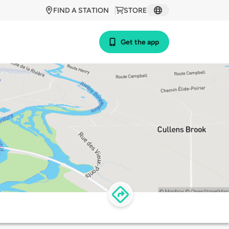
FIND A STATION
STORE
Get the app