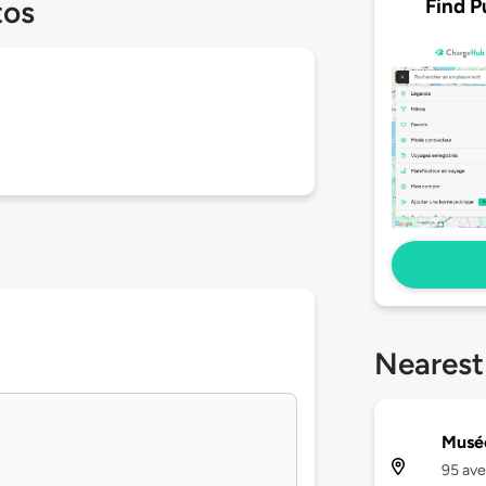
Find P
tos
Nearest
Musé
95 ave