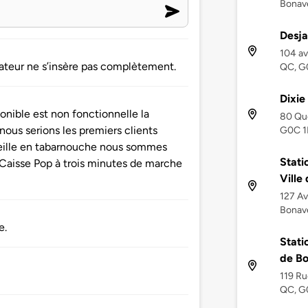
Bonav
Desja
104 av
ptateur ne s’insère pas complètement.
QC, G
Dixie
nible est non fonctionnelle la
80 Qu
nous serions les premiers clients
G0C 1
ieille en tabarnouche nous sommes
Stati
 Caisse Pop à trois minutes de marche
Ville
127 Av
Bonav
e.
Stati
de B
119 Ru
QC, G