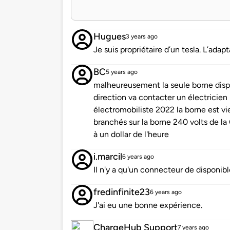
Hugues
3 years ago
Je suis propriétaire d’un tesla. L’ada
BC
5 years ago
malheureusement la seule borne dispo
direction va contacter un électricien 
électromobiliste 2022 la borne est v
branchés sur la borne 240 volts de la
à un dollar de l'heure
i.marcil
6 years ago
Il n'y a qu'un connecteur de disponibl
fredinfinite23
6 years ago
J'ai eu une bonne expérience.
ChargeHub Support
7 years ago