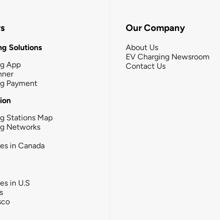
rs
Our Company
g Solutions
About Us
EV Charging Newsroom
ng App
Contact Us
nner
ng Payment
tion
g Stations Map
ng Networks
ies in Canada
ies in U.S
s
sco