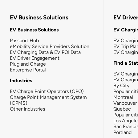
EV Business Solutions
EV Drive
EV Business Solutions
EV Chargin
Passport Hub
EV Chargi
eMobility Service Providers Solution
EV Trip Pla
EV Charging Data & EV POI Data
EV Chargi
EV Driver Engagement
Find a Sta
Plug and Charge
Enterprise Portal
EV Chargin
EV Chargi
Industries
By City
EV Charge Point Operators (CPO)
Popular cit
Charge Point Management System
Montreal
(CPMS)
Vancouver
Other Industries
Quebec
Popular cit
Los Angele
San Franci
Portland