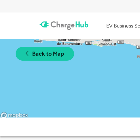
EV Business So
Back to Map