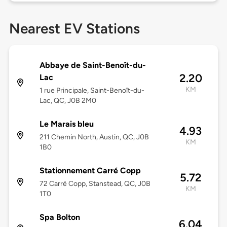
Nearest EV Stations
Abbaye de Saint-Benoît-du-
2.20
Lac
KM
1 rue Principale, Saint-Benoît-du-
Lac, QC, J0B 2M0
Le Marais bleu
4.93
211 Chemin North, Austin, QC, J0B
KM
1B0
Stationnement Carré Copp
5.72
72 Carré Copp, Stanstead, QC, J0B
KM
1T0
Spa Bolton
6.04