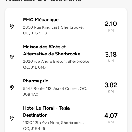
PMC Mécanique
2.10
2850 Rue King East, Sherbrooke,
KM
QC, J1G 5H3
Maison des Aînés et
3.18
Alternative de Sherbrooke
KM
2020 rue André Breton, Sherbrooke,
QC, J1E 0M7
Pharmaprix
3.82
5543 Route 112, Ascot Corner, QC,
KM
J0B 1A0
Hotel Le Floral - Tesla
4.07
Destination
KM
1920 12th Ave Nord, Sherbrooke,
QC, J1E 4J6