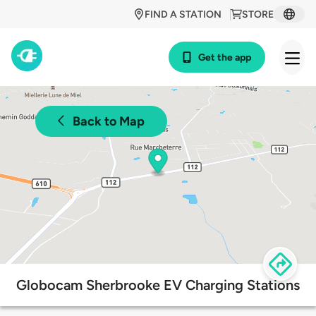
FIND A STATION
STORE
Get the app
Back to Map
Globocam Sherbrooke EV Charging Stations