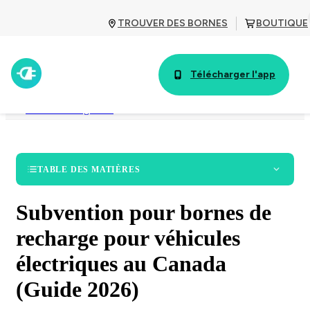
TROUVER DES BORNES
BOUTIQUE
Télécharger l'app
Guides ChargeHub
TABLE DES MATIÈRES
Subvention pour bornes de
Cherchez par province
recharge pour véhicules
électriques au Canada
Subventions pour bornes de recharge en Alberta
(Guide 2026)
Subvention pour bornes de recharge en Colombie-
Britannique