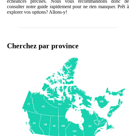
échéances précises. Nous vous recommandons donc de
consulter notre guide rapidement pour ne rien manquer. Prêt à
explorer vos options? Allons-y!
Subvention pour bornes de recharge à Toronto, en Ontario
Subvention pour bornes de recharge à l’Île-du-Prince-Édouard
Cherchez par province
Subvention pour bornes de recharge au Québec
Subvention pour bornes de recharge en Saskatchewan
Subvention pour bornes de recharge au Yukon