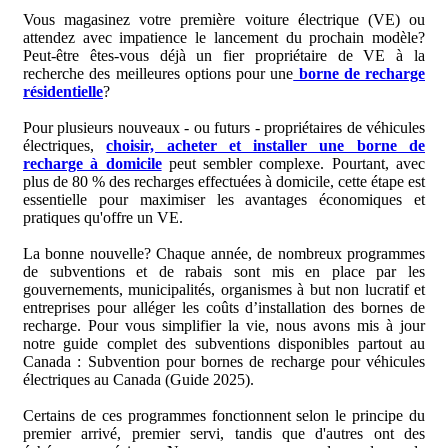
Vous magasinez votre première voiture électrique (VE) ou
attendez avec impatience le lancement du prochain modèle?
Subvention pour bornes de recharge au Manitoba
Peut-être êtes-vous déjà un fier propriétaire de VE à la
recherche des meilleures options pour une
borne de recharge
résidentielle
?
Subvention pour bornes de recharge au Nouveau-Brunswick
Pour plusieurs nouveaux - ou futurs - propriétaires de véhicules
électriques,
choisir, acheter et installer une borne de
recharge à domicile
peut sembler complexe. Pourtant, avec
Subvention pour bornes de recharge à Terre-Neuve-et-Labrador
plus de 80 % des recharges effectuées à domicile, cette étape est
essentielle pour maximiser les avantages économiques et
pratiques qu'offre un VE.
Subvention pour bornes de recharge des Territoires du Nord-
La bonne nouvelle? Chaque année, de nombreux programmes
Ouest
de subventions et de rabais sont mis en place par les
gouvernements, municipalités, organismes à but non lucratif et
entreprises pour alléger les coûts d’installation des bornes de
Subvention pour bornes de recharge en Nouvelle-Écosse
recharge. Pour vous simplifier la vie, nous avons mis à jour
notre guide complet des subventions disponibles partout au
Canada : Subvention pour bornes de recharge pour véhicules
Subvention pour bornes de recharge au Nunavut
électriques au Canada (Guide 2025).
Certains de ces programmes fonctionnent selon le principe du
premier arrivé, premier servi, tandis que d'autres ont des
Subvention pour bornes de recharge en Ontario