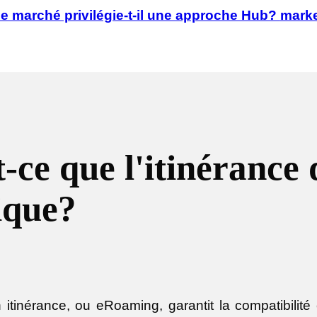
e marché privilégie-t-il une approche Hub?
marke
-ce que l'itinérance
ique?
itinérance, ou eRoaming, garantit la compatibilité