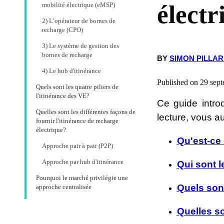
électr
mobilité électrique (eMSP)
2) L’opérateur de bornes de
recharge (CPO)
3) Le système de gestion des
bornes de recharge
BY
SIMON PILLA
4) Le hub d'itinérance
Published on 29 sept
Quels sont les quatre piliers de
l'itinérance des VE?
Ce guide introd
Quelles sont les différentes façons de
lecture, vous a
fournir l'itinérance de recharge
électrique?
Qu'est-ce 
Approche pair à pair (P2P)
Approche par hub d'itinérance
Qui sont 
Pourquoi le marché privilégie une
Quels sont
approche centralisée
Quelles so