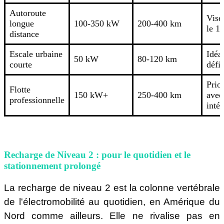
Autoroute
Vise
longue
100-350 kW
200-400 km
le 1
distance
Escale urbaine
Idéa
50 kW
80-120 km
courte
défic
Prio
Flotte
150 kW+
250-400 km
avec
professionnelle
inté
Recharge de Niveau 2 : pour le quotidien et le
stationnement prolongé
La recharge de niveau 2 est la colonne vertébrale
de l'électromobilité au quotidien, en Amérique du
Nord comme ailleurs. Elle ne rivalise pas en