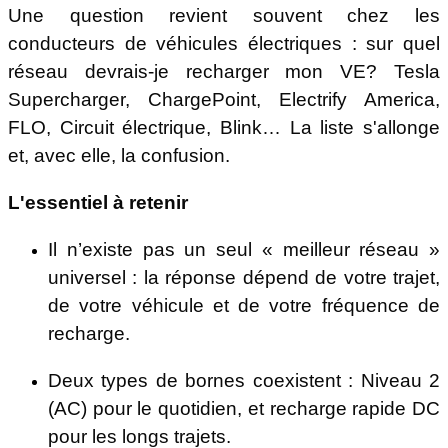
Une question revient souvent chez les
La solution ChargeHub : accédez au meilleur de chaque réseau sans
conducteurs de véhicules électriques : sur quel
compromis
réseau devrais-je recharger mon VE? Tesla
FAQ : Comment optimiser ses sessions de recharge en Amérique du
Supercharger, ChargePoint, Electrify America,
Nord ?
FLO, Circuit électrique, Blink… La liste s'allonge
et, avec elle, la confusion.
Est-ce que l'application ChargeHub est gratuite ?
L'essentiel à retenir
Comment identifier les bornes payables via ChargeHub ?
Il n’existe pas un seul « meilleur réseau »
universel : la réponse dépend de votre trajet,
Quel est l'état de l'infrastructure des bornes de tous les réseaux en
de votre véhicule et de votre fréquence de
Amérique du Nord ?
recharge.
Pourquoi une borne de recharge affichant 350 kW ne charge-t-elle
pas toujours à 350 kW ?
Deux types de bornes coexistent : Niveau 2
(AC) pour le quotidien, et recharge rapide DC
ChargeHub est-il disponible pour les flottes d'entreprise ?
pour les longs trajets.