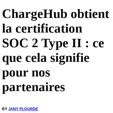
ChargeHub obtient
Quelle est la portée de la certification SOC 2 de ChargeHub ?
la certification
Qu'est-ce que cela signifie pour les opérateurs de bornes, les
fournisseurs de mobilité électrique et les opérateurs de mobilité ?
SOC 2 Type II : ce
Opérateurs de bornes et fournisseurs de mobilité électrique intégrant
la plateforme ChargeHub
que cela signifie
Opérateurs de mobilité s'appuyant sur Passport Hub pour l'itinérance
pour nos
Prospects et nouveaux partenaires évaluant ChargeHub comme
fournisseur en entreprise
partenaires
SOC 2 Type II : certifié aujourd'hui, revérifié chaque année
FAQ
BY
JANY PLOURDE