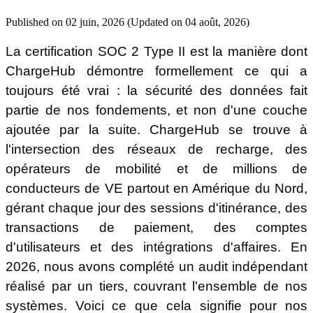
Published on 02 juin, 2026 (Updated on 04 août, 2026)
ChargeHub est-elle certifiée SOC 2 ?
La certification SOC 2 Type II est la manière dont
ChargeHub démontre formellement ce qui a
Quelle est la différence entre SOC 2 Type I et SOC 2 Type II ?
toujours été vrai : la sécurité des données fait
partie de nos fondements, et non d'une couche
La certification SOC 2 de ChargeHub couvre-t-elle les données
d'itinérance et de paiement ?
ajoutée par la suite. ChargeHub se trouve à
l'intersection des réseaux de recharge, des
Comment le SOC 2 Type II se compare-t-il à d'autres cadres de
opérateurs de mobilité et de millions de
sécurité comme l'ISO 27001 ?
conducteurs de VE partout en Amérique du Nord,
gérant chaque jour des sessions d'itinérance, des
Comment puis-je accéder au rapport SOC 2 de ChargeHub ?
transactions de paiement, des comptes
d'utilisateurs et des intégrations d'affaires. En
2026, nous avons complété un audit indépendant
réalisé par un tiers, couvrant l'ensemble de nos
systèmes. Voici ce que cela signifie pour nos