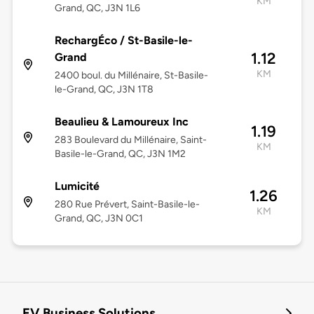
KM
Grand, QC, J3N 1L6
RechargÉco / St-Basile-le-
1.12
Grand
KM
2400 boul. du Millénaire, St-Basile-
le-Grand, QC, J3N 1T8
Beaulieu & Lamoureux Inc
1.19
283 Boulevard du Millénaire, Saint-
KM
Basile-le-Grand, QC, J3N 1M2
Lumicité
1.26
280 Rue Prévert, Saint-Basile-le-
KM
Grand, QC, J3N 0C1
EV Business Solutions