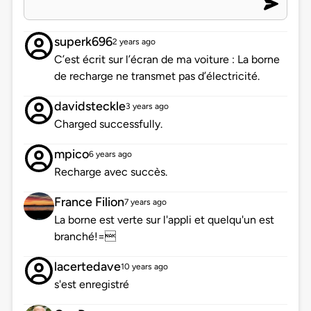
superk696
2 years ago
C’est écrit sur l’écran de ma voiture : La borne
de recharge ne transmet pas d’électricité.
davidsteckle
3 years ago
Charged successfully.
mpico
6 years ago
Recharge avec succès.
France Filion
7 years ago
La borne est verte sur l'appli et quelqu'un est
branché!=
lacertedave
10 years ago
s'est enregistré