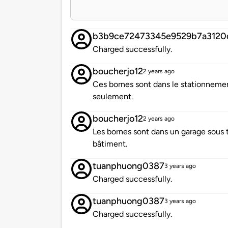
b3b9ce72473345e9529b7a3120
Charged successfully.
boucherjo12
2 years ago
Ces bornes sont dans le stationnement
seulement.
boucherjo12
2 years ago
Les bornes sont dans un garage sous t
bâtiment.
tuanphuong0387
3 years ago
Charged successfully.
tuanphuong0387
3 years ago
Charged successfully.