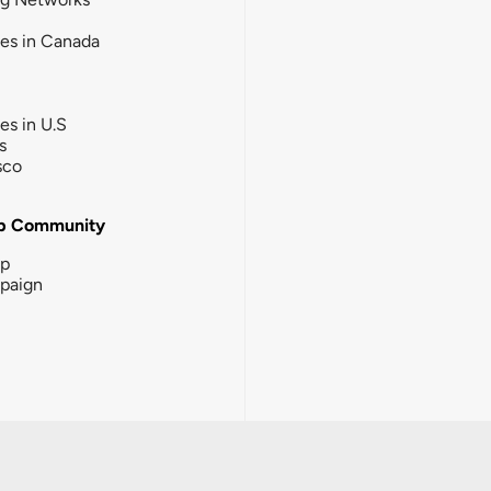
ies in Canada
ies in U.S
s
sco
b Community
ip
paign