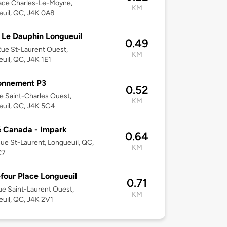
ace Charles-Le-Moyne,
KM
uil, QC, J4K 0A8
 Le Dauphin Longueuil
0.49
ue St-Laurent Ouest,
KM
uil, QC, J4K 1E1
onnement P3
0.52
ue Saint-Charles Ouest,
KM
uil, QC, J4K 5G4
 Canada - Impark
0.64
ue St-Laurent, Longueuil, QC,
KM
C7
four Place Longueuil
0.71
e Saint-Laurent Ouest,
KM
uil, QC, J4K 2V1