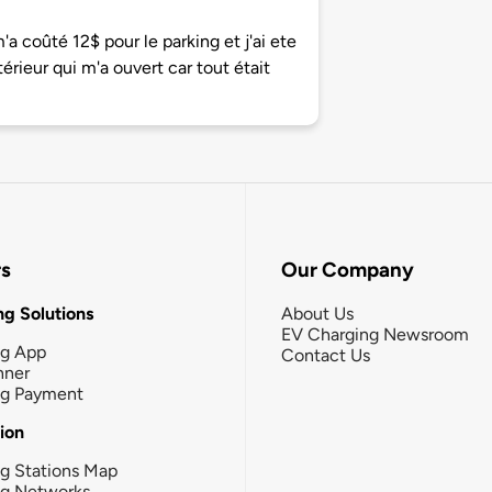
'a coûté 12$ pour le parking et j'ai ete
térieur qui m'a ouvert car tout était
rs
Our Company
g Solutions
About Us
EV Charging Newsroom
ng App
Contact Us
nner
ng Payment
tion
g Stations Map
ng Networks