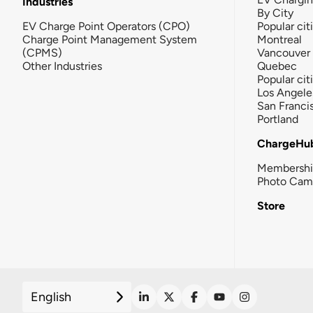
Industries
By City
EV Charge Point Operators (CPO)
Popular cit
Charge Point Management System
Montreal
(CPMS)
Vancouver
Other Industries
Quebec
Popular cit
Los Angele
San Franci
Portland
ChargeHu
Membersh
Photo Cam
Store
English