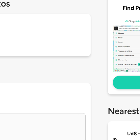
tos
Find P
Nearest
UdS 