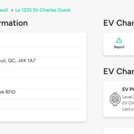
euil
>
Le 1225 St-Charles Ouest
rmation
EV Char
Report
uil,
QC,
J4K 1A7
EV Char
EV Pl
rk RFID
Level
EV Ch
Last u