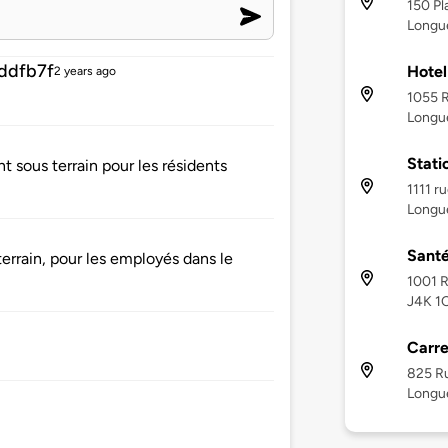
150 Pl
Longue
ddfb7f
Hotel
2 years ago
1055 R
Longue
Stati
 sous terrain pour les résidents
1111 r
Longue
Santé
errain, pour les employés dans le
1001 R
J4K 1
Carre
825 Ru
Longue