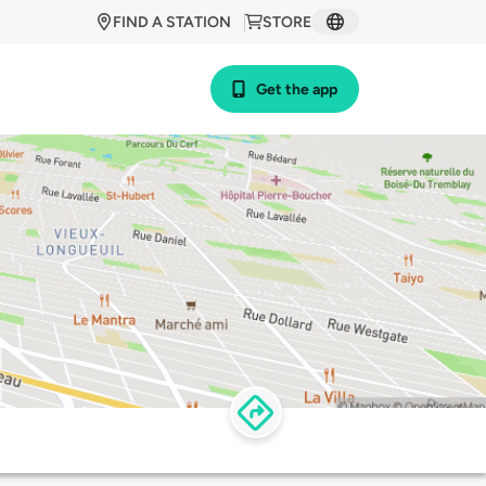
FIND A STATION
STORE
Get the app