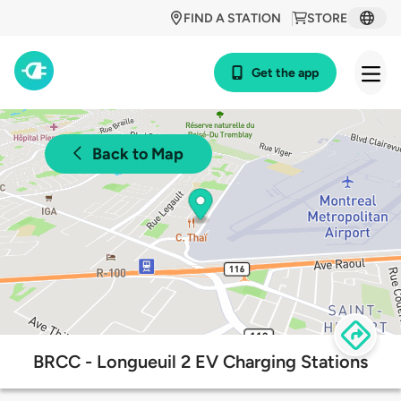
FIND A STATION
STORE
Get the app
Back to Map
BRCC - Longueuil 2 EV Charging Stations