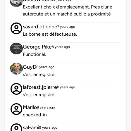
Excellent choix d'emplacement. Pres d'une
autoroute et un marché public a proximité
savard.etienne
7 years ago
La borne est défectueuse.
George Pike
8 years ago
Functional.
GuyD
8 years ago
s'est enregistré
laforest.jpierre
8 years ago
s'est enregistré
Marllo
8 years ago
checked-in
sal-ami
9 years ago