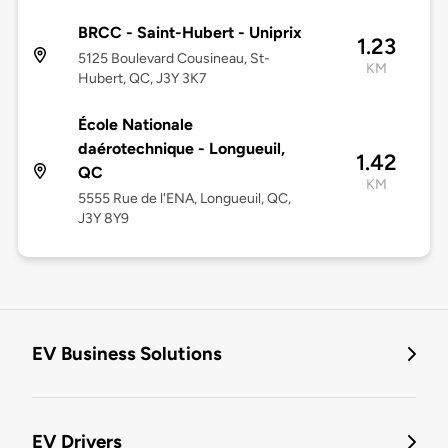
BRCC - Saint-Hubert - Uniprix
1.23
5125 Boulevard Cousineau, St-
KM
Hubert, QC, J3Y 3K7
École Nationale
daérotechnique - Longueuil,
1.42
QC
KM
5555 Rue de l'ENA, Longueuil, QC,
J3Y 8Y9
EV Business Solutions
EV Drivers