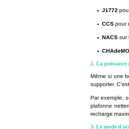
J1772
pour
CCS
pour u
NACS
sur 
CHAdeM
2. La puissance 
Même si une bor
supporter. C’est
Par exemple, s
plafonne nette
recharge maxima
3. Le mode d’acc