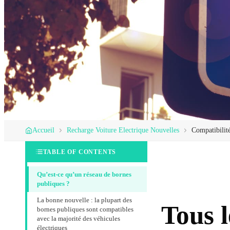
Accueil
Recharge Voiture Electrique Nouvelles
Compatibilité
TABLE OF CONTENTS
Qu’est-ce qu’un réseau de bornes
publiques ?
La bonne nouvelle : la plupart des
Tous l
bornes publiques sont compatibles
avec la majorité des véhicules
électriques