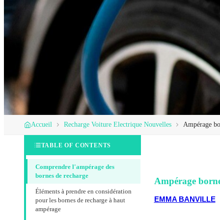
Accueil
Recharge Voiture Electrique Nouvelles
Ampérage bor
TABLE OF CONTENTS
Comprendre l'ampérage des
bornes de recharge
Ampérage borne
Éléments à prendre en considération
EMMA BANVILLE
pour les bornes de recharge à haut
ampérage