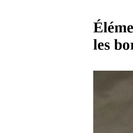
Éléme
les b