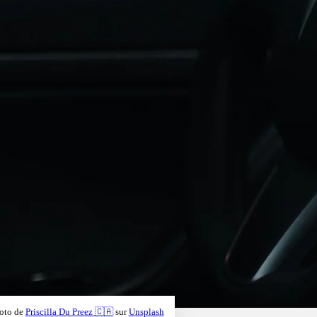
oto de
Priscilla Du Preez 🇨🇦
sur
Unsplash