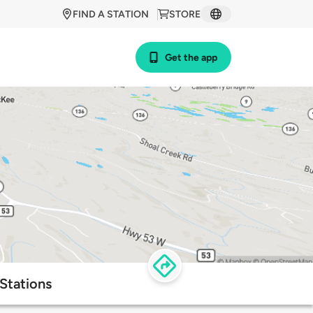
FIND A STATION
STORE
Get the app
Stations