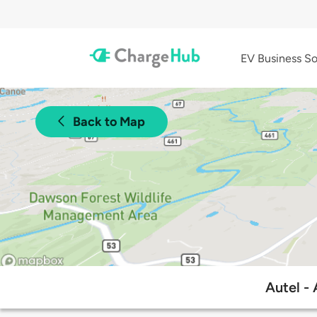
EV Business So
Back to Map
Autel -