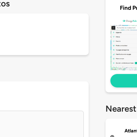
tos
Find P
Nearest
Atlan