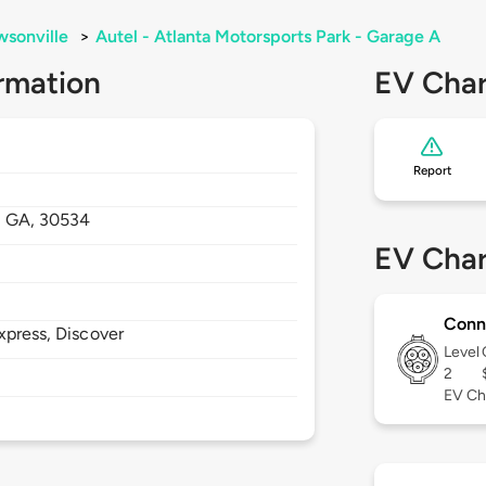
sonville
>
Autel - Atlanta Motorsports Park - Garage A
rmation
EV Char
Report
,
GA,
30534
EV Char
Conn
xpress, Discover
Level
2
EV Ch