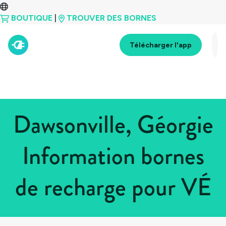
BOUTIQUE
|
TROUVER DES BORNES
Télécharger l'app
Dawsonville, Géorgie
Information bornes
de recharge pour VÉ
Tous les pays
>
États-Unis
>
Géorgie
>
Dawsonville