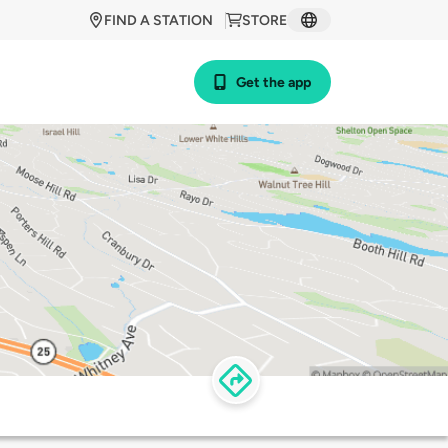
FIND A STATION
STORE
Get the app