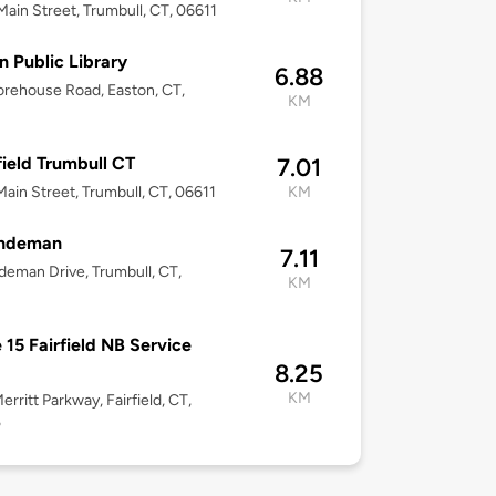
ain Street, Trumbull, CT, 06611
n Public Library
6.88
rehouse Road, Easton, CT,
KM
ield Trumbull CT
7.01
ain Street, Trumbull, CT, 06611
KM
indeman
7.11
deman Drive, Trumbull, CT,
KM
 15 Fairfield NB Service
8.25
KM
erritt Parkway, Fairfield, CT,
5