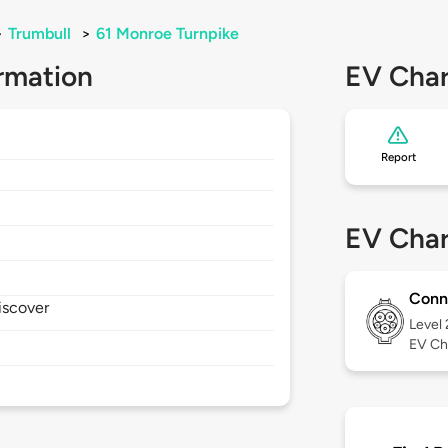
>
Trumbull
>
61 Monroe Turnpike
rmation
EV Char
Report
EV Char
Conn
iscover
Level
EV Ch