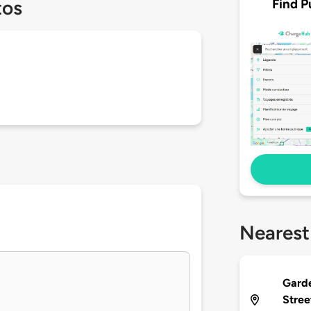
Find P
tos
Nearest
Garde
Stree