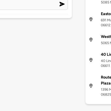
5085 M
Easto
691 Mo
06612
Westf
5065 M
40 L
40 Lin
06611
Route
Plaza
1396 M
0682