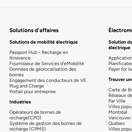
Solutions d'affaires
Électromo
Solutions de mobilité électrique
Solution d
électrique
Passport Hub - Recharge en
Itinérance
Applicatio
Fournisseur de Services d'eMobilité
Planificate
Données de géolocalisation des
Payer for 
bornes
Trouver un
Engagement des conducteurs de VE
Plug and Charge
Carte de B
Portail pour entreprise
Réseaux d
Par Ville
Industries
Villes popu
Opérateurs de bornes de
Montréal
recharge(CPO)
Vancouver
Système de gestion des bornes de
Québec
recharge (CPMS)
Villes popu