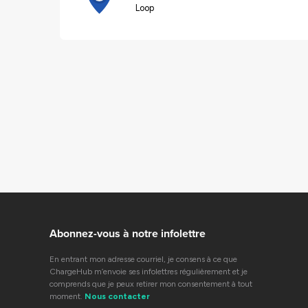
Loop
Abonnez-vous à notre infolettre
En entrant mon adresse courriel, je consens à ce que
ChargeHub m’envoie ses infolettres régulièrement et je
comprends que je peux retirer mon consentement à tout
moment.
Nous contacter