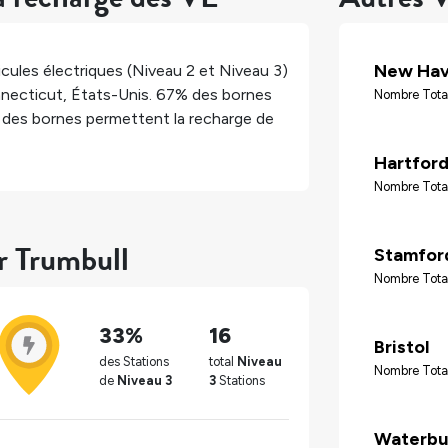
New Ha
cules électriques (Niveau 2 et Niveau 3)
necticut
,
États-Unis
.
67%
des bornes
Nombre Tota
des bornes permettent la recharge de
Hartfor
Nombre Tota
ur Trumbull
Stamfor
Nombre Tota
33%
16
Bristol
des Stations
total
Niveau
Nombre Tota
de
Niveau 3
3
Stations
Waterbu