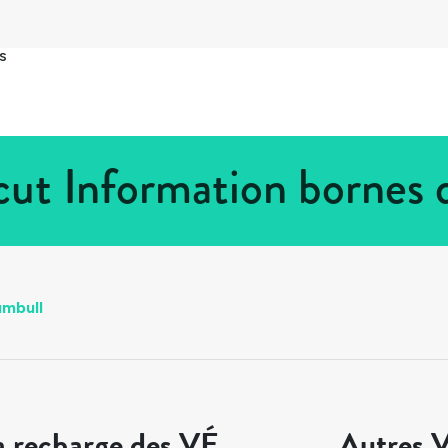
s
cut Information bornes 
umbull
a recharge des VÉ
Autres V