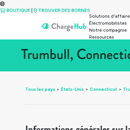
BOUTIQUE
|
TROUVER DES BORNES
Solutions d'affaire
Électromobilistes
Notre compagnie
Ressources
Trumbull, Connecti
Tous les pays
>
États-Unis
>
Connecticut
>
Tr
Informations générales sur l