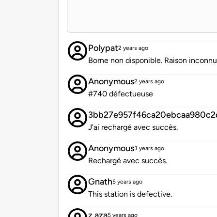
Polypat
2 years ago
Borne non disponible. Raison inconnu
Anonymous
2 years ago
#740 défectueuse
3bb27e957f46ca20ebcaa980c2
J’ai rechargé avec succès.
Anonymous
3 years ago
Rechargé avec succès.
Gnath
5 years ago
This station is defective.
z.aza
5 years ago