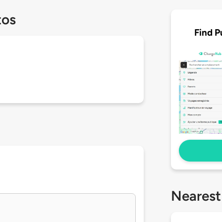
tos
Find P
Nearest