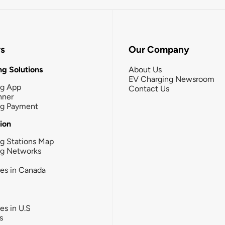
rs
Our Company
g Solutions
About Us
EV Charging Newsroom
ng App
Contact Us
nner
ng Payment
tion
g Stations Map
ng Networks
ies in Canada
ies in U.S
s