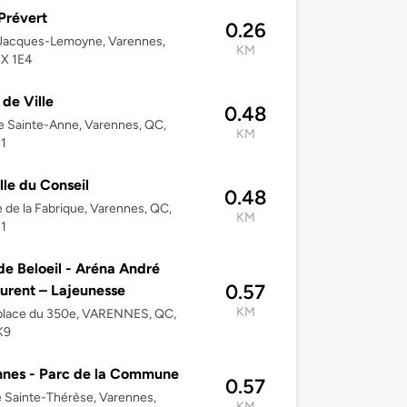
Prévert
0.26
Jacques-Lemoyne, Varennes,
KM
3X 1E4
 de Ville
0.48
e Sainte-Anne, Varennes, QC,
KM
1
lle du Conseil
0.48
 de la Fabrique, Varennes, QC,
KM
1
 de Beloeil - Aréna André
0.57
urent – Lajeunesse
KM
place du 350e, VARENNES, QC,
K9
nes - Parc de la Commune
0.57
 Sainte-Thérèse, Varennes,
KM