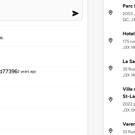
Parc 
2003 
QC, J
Hotel
e.
175 ru
J3X 1R
La Sa
35 Rue
d77396
2 years ago
J3X 1R
Ville
St-La
2022 
J3X 0
Varen
10 Rue