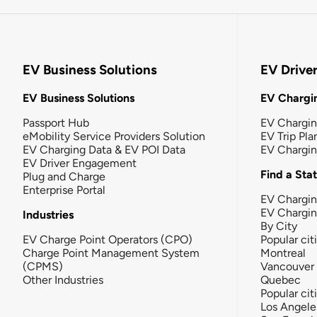
EV Business Solutions
EV Drive
EV Business Solutions
EV Chargin
Passport Hub
EV Chargi
eMobility Service Providers Solution
EV Trip Pla
EV Charging Data & EV POI Data
EV Chargi
EV Driver Engagement
Find a Sta
Plug and Charge
Enterprise Portal
EV Chargin
EV Chargi
Industries
By City
EV Charge Point Operators (CPO)
Popular cit
Charge Point Management System
Montreal
(CPMS)
Vancouver
Other Industries
Quebec
Popular cit
Los Angele