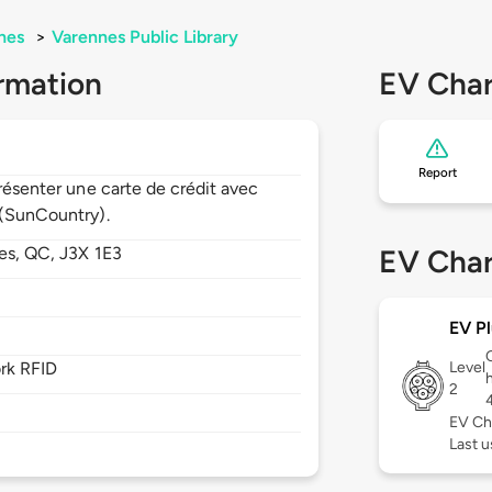
nes
>
Varennes Public Library
rmation
EV Char
Report
présenter une carte de crédit avec
 (SunCountry).
es,
QC,
J3X 1E3
EV Char
EV Pl
rk RFID
Level
2
EV Ch
Last u