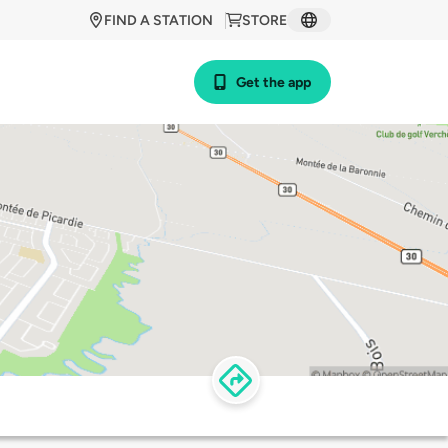
FIND A STATION
STORE
Get the app