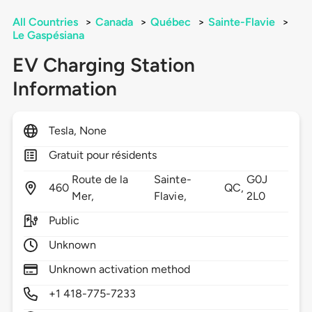
All Countries
>
Canada
>
Québec
>
Sainte-Flavie
>
Le Gaspésiana
EV Charging Station
Information
Tesla, None
Gratuit pour résidents
Route de la
Sainte-
G0J
460
QC,
Mer,
Flavie,
2L0
Public
Unknown
Unknown activation method
+1 418-775-7233