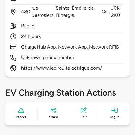
rue
Sainte-Émélie-de-
J0K
480
QC,
Desrosiers,
l'Énergie,
2K0
Public
24 Hours
ChargeHub App, Network App, Network RFID
Unknown phone number
https://www.lecircuitelectrique.com/
EV Charging Station Actions
Report
Share
Edit
Log in