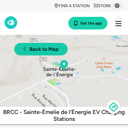
FIND A STATION
STORE
Get the app
Back to Map
BRCC - Sainte-Émelie de l’Énergie EV Charging
Stations