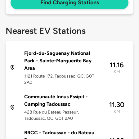
Find Charging Stations
Nearest EV Stations
Fjord-du-Saguenay National
Park - Sainte-Marguerite Bay
11.16
Area
KM
1121 Route 172, Tadoussac, QC, G0T
2A0
Communauté Innus Essipit -
11.30
Camping Tadoussac
KM
428 Rue du Bateau Passeur,
Tadoussac, QC, G0T 2A0
BRCC - Tadoussac - du Bateau