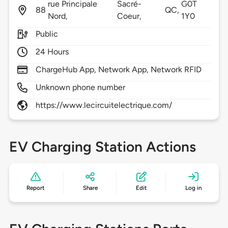
rue Principale
Sacré-
G0T
88
QC,
Nord,
Coeur,
1Y0
Public
24 Hours
ChargeHub App, Network App, Network RFID
Unknown phone number
https://www.lecircuitelectrique.com/
EV Charging Station Actions
Report
Share
Edit
Log in