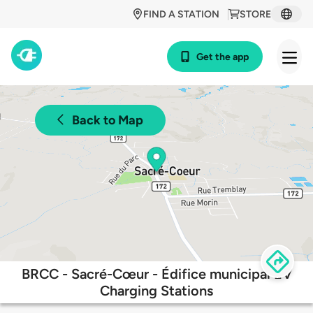
FIND A STATION
STORE
Get the app
Back to Map
BRCC - Sacré-Cœur - Édifice municipal EV
Charging Stations