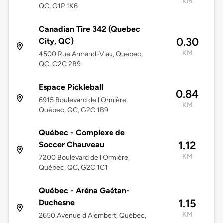
KM
QC, G1P 1K6
Canadian Tire 342 (Quebec
0.30
City, QC)
KM
4500 Rue Armand-Viau, Quebec,
QC, G2C 2B9
Espace Pickleball
0.84
6915 Boulevard de l'Ormière,
KM
Québec, QC, G2C 1B9
Québec - Complexe de
1.12
Soccer Chauveau
KM
7200 Boulevard de l'Ormière,
Québec, QC, G2C 1C1
Québec - Aréna Gaétan-
1.15
Duchesne
KM
2650 Avenue d'Alembert, Québec,