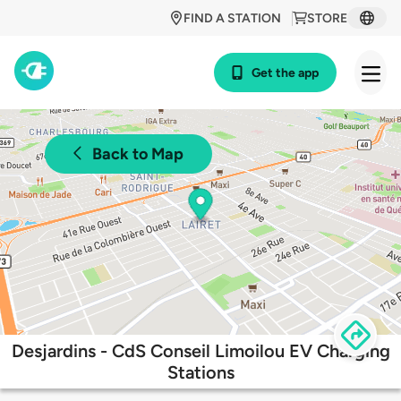
FIND A STATION
STORE
Get the app
Back to Map
Desjardins - CdS Conseil Limoilou EV Charging
Stations