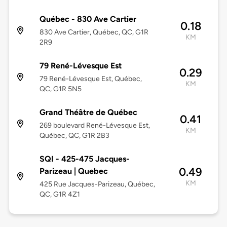
Québec - 830 Ave Cartier
0.18
830 Ave Cartier, Québec, QC, G1R
KM
2R9
79 René-Lévesque Est
0.29
79 René-Lévesque Est, Québec,
KM
QC, G1R 5N5
Grand Théâtre de Québec
0.41
269 boulevard René-Lévesque Est,
KM
Québec, QC, G1R 2B3
SQI - 425-475 Jacques-
0.49
Parizeau | Quebec
KM
425 Rue Jacques-Parizeau, Québec,
QC, G1R 4Z1