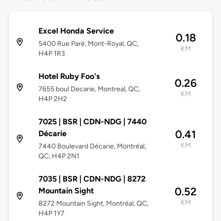
Excel Honda Service
0.18
5400 Rue Paré, Mont-Royal, QC,
KM
H4P 1R3
Hotel Ruby Foo's
0.26
7655 boul Decarie, Montreal, QC,
KM
H4P 2H2
7025 | BSR | CDN-NDG | 7440
0.41
Décarie
KM
7440 Boulevard Décarie, Montréal,
QC, H4P 2N1
7035 | BSR | CDN-NDG | 8272
0.52
Mountain Sight
KM
8272 Mountain Sight, Montréal, QC,
H4P 1Y7