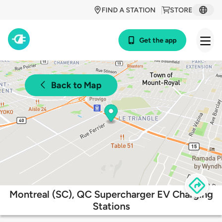
FIND A STATION
STORE
Get the app
Back to Map
Montreal (SC), QC Supercharger EV Charging
Stations