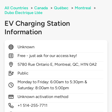
All Countries
>
Canada
>
Québec
>
Montreal
>
Dubo Électrique Ltée
EV Charging Station
Information
Unknown
Free - just ask for our access key!
5780
Rue Ontario E,
Montreal,
QC,
H1N 0A2
Public
Monday to Friday: 6:00am to 5:30pm &
Saturday: 8:00am to 5:00pm
Unknown activation method
+1 514-255-7711