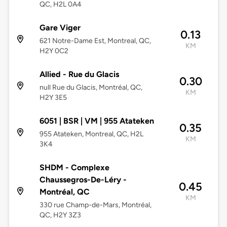
QC, H2L 0A4
Gare Viger
0.13
621 Notre-Dame Est, Montreal, QC,
KM
H2Y 0C2
Allied - Rue du Glacis
0.30
null Rue du Glacis, Montréal, QC,
KM
H2Y 3E5
6051 | BSR | VM | 955 Atateken
0.35
955 Atateken, Montreal, QC, H2L
KM
3K4
SHDM - Complexe
Chaussegros-De-Léry -
0.45
Montréal, QC
KM
330 rue Champ-de-Mars, Montréal,
QC, H2Y 3Z3