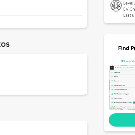
Level
EV Ch
Last u
tos
Find P