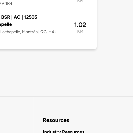
KM
7V 1R4
| BSR | AC | 12505
1.02
pelle
KM
Lachapelle, Montréal, QC, H4J
Resources
Industry Resources