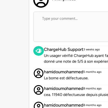
ChargeHub Support
3 weeks ago
Un usager vérifié ChargeHub ayant f
donné une note de 5/5 à son expérie
hamidoumohammed
5 months ago
La borne est défectueuse.
hamidoumohammed
8 months ago
cea. 11940 défectueuse depuis plusi
hamidoumohammed
8 months ago