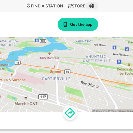
FIND A STATION
STORE
Get the app