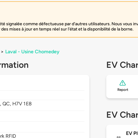
é signalée comme défectueuse par d'autres utilisateurs. Nous vous inv
des mises à jour en temps réel sur l'état et la disponibilité de la borne.
>
Laval - Usine Chomedey
rmation
EV Char
Report
l,
QC,
H7V 1E8
EV Char
EV Pl
rk RFID