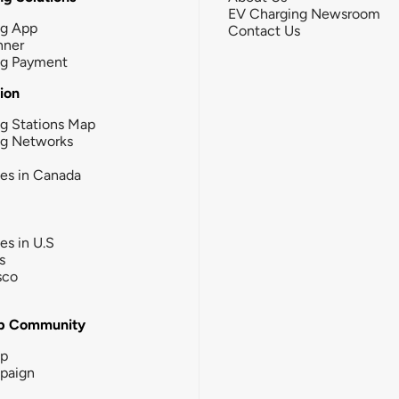
EV Charging Newsroom
ng App
Contact Us
nner
ng Payment
tion
g Stations Map
ng Networks
ies in Canada
ies in U.S
s
sco
b Community
ip
paign