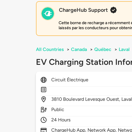
ChargeHub Support
Cette borne de recharge a récemment ét
laissés par les conducteurs pour obtenir 
All Countries
>
Canada
>
Québec
>
Laval
EV Charging Station Info
Circuit Électrique
3810
Boulevard Levesque Ouest,
Lava
Public
24 Hours
ChargeHub App, Network App, Netwo