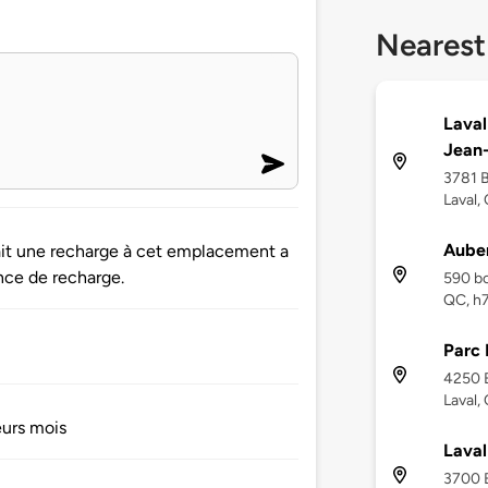
Nearest
Laval
Jean
3781 B
Laval,
Aube
ait une recharge à cet emplacement a
nce de recharge.
590 bo
QC, h7
Parc 
4250 
Laval
eurs mois
Laval
3700 B