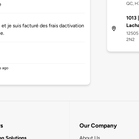
QC, H
e
1013 
Lacha
et je suis facturé des frais dactivation
e.
12505 
2N2
s ago
rs
Our Company
g Solutions
About Us