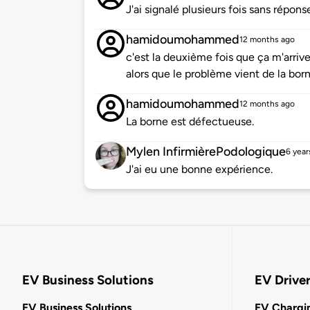
J'ai signalé plusieurs fois sans répons
hamidoumohammed
12 months ago
c'est la deuxième fois que ça m'arrive 
alors que le problème vient de la born
hamidoumohammed
12 months ago
La borne est défectueuse.
Mylen InfirmièrePodologique
6 year
J'ai eu une bonne expérience.
EV Business Solutions
EV Drive
EV Business Solutions
EV Chargin