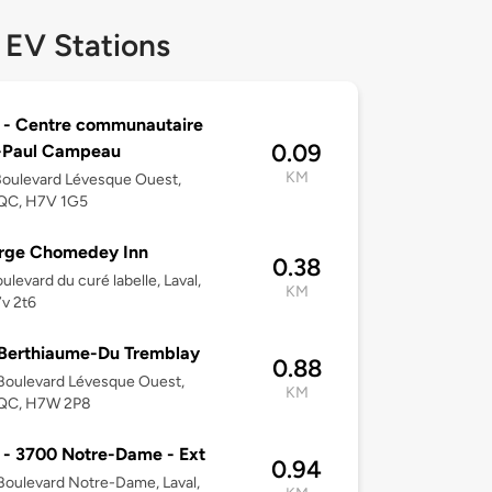
 EV Stations
 - Centre communautaire
0.09
-Paul Campeau
KM
oulevard Lévesque Ouest,
 QC, H7V 1G5
rge Chomedey Inn
0.38
ulevard du curé labelle, Laval,
KM
v 2t6
Berthiaume-Du Tremblay
0.88
Boulevard Lévesque Ouest,
KM
, QC, H7W 2P8
 - 3700 Notre-Dame - Ext
0.94
oulevard Notre-Dame, Laval,