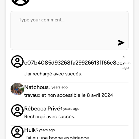
2
c07b4085d93268fa29926613ff66e8ee
years
ago
J’ai rechargé avec succès.
Natchous
3 years ago
travaux et non accessible le 8 avril 2024
Rébecca Privé
4 years ago
Rechargé avec succès.
Hulk
5 years ago
J'ai eu une bonne expérience.