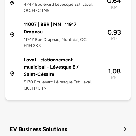
0.64
4747 Boulevard Lévesque Est, Laval,
KM
QC, H7C 1M9
11007 | BSR | MN | 11917
0.93
Drapeau
KM
11917 Rue Drapeau, Montréal, QC,
H1H 3K8
Laval - stationnement
municipal - Lévesque E /
1.08
Saint-Césaire
KM
5170 Boulevard Lévesque Est, Laval,
QC, H7C 1N1
EV Business Solutions