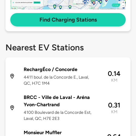
Find Charging Stations
Nearest EV Stations
RechargÉco / Concorde
0.14
4411 boul. de la Concorde E., Laval,
KM
QC, H7C 1M4
BRCC - Ville de Laval - Aréna
0.31
Yvon-Chartrand
KM
4100 Boulevard de la Concorde Est,
Laval, QC, H7E 2E3
Monsieur Muffler